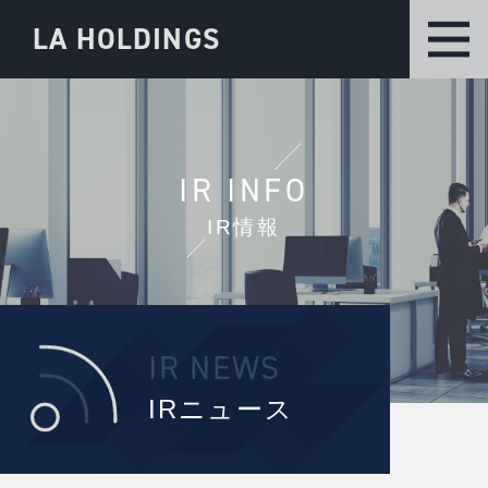
LA HOLDINGS
IR INFO
IR情報
IR NEWS
IRニュース